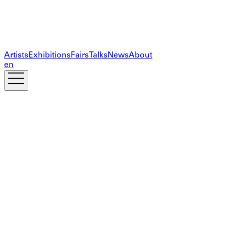
Artists
Exhibitions
Fairs
Talks
News
About
en
Newsletter abonnieren