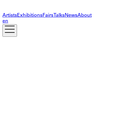
Artists
Exhibitions
Fairs
Talks
News
About
en
Newsletter abonnieren
Die Informationen, die Sie in diesem Formular angeben,
werden nur verwendet, um Ihnen Updates und
personalisiertes Marketing zukommen zu lassen. Ihre